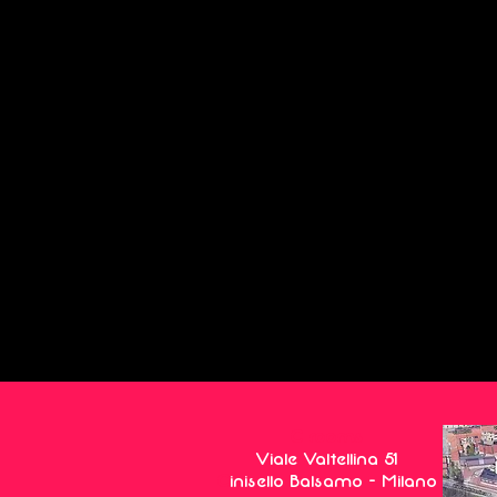
C rooms
Viale Valtellina 51
C
inisello Balsamo - Milano