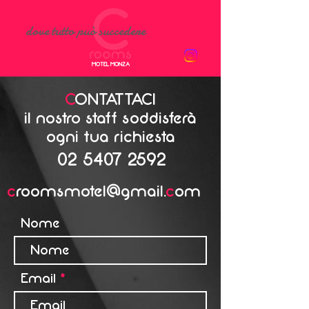
dove tutto può succedere
MOTEL MONZA
C
ONTATTACI
il nostro staff soddisferà
ogni tua richiesta
02 5407 2592
c
roomsmotel@gmail.
c
om
Nome
Email