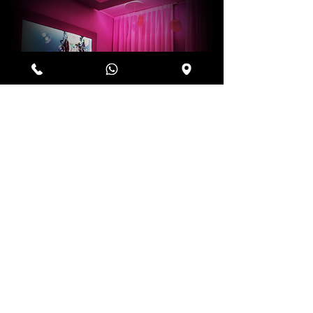
Prima volta a
C
rooms?
SCOPRI COME ENTRARE
C rooms
Viale Valtellina 51
C
inisello Balsamo - Milano
Tel 02 5407 2592
www.motelmonza.it
MOTEL MONZA
punteggio
4,6 su 5