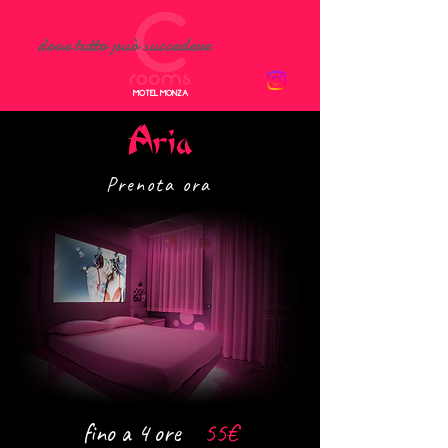
dove tutto può succedere
MOTEL MONZA
Aria
Prenota ora
fino a 4 ore
55€